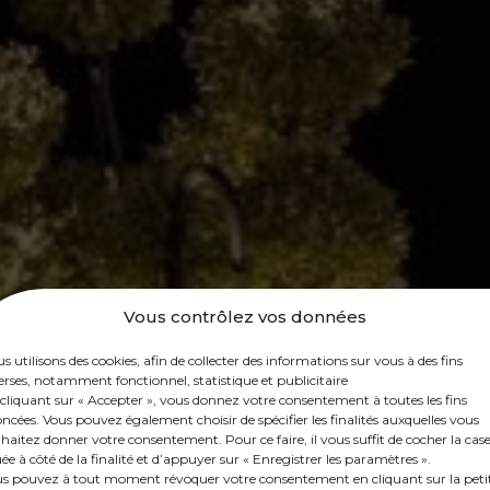
Vous contrôlez vos données
s utilisons des cookies, afin de collecter des informations sur vous à des fins
erses, notamment fonctionnel, statistique et publicitaire
cliquant sur « Accepter », vous donnez votre consentement à toutes les fins
ncées. Vous pouvez également choisir de spécifier les finalités auxquelles vous
haitez donner votre consentement. Pour ce faire, il vous suffit de cocher la cas
uée à côté de la finalité et d’appuyer sur « Enregistrer les paramètres ».
s pouvez à tout moment révoquer votre consentement en cliquant sur la peti