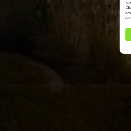
icô
Cli
des
don