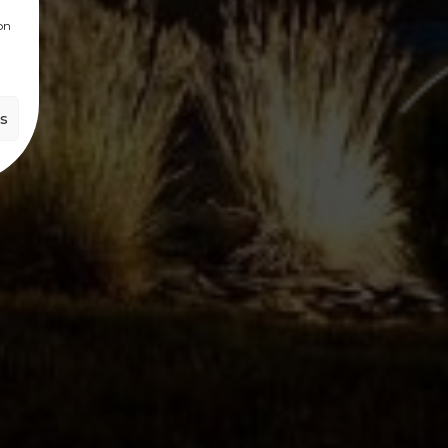
ion
es