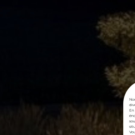
Nou
div
En 
éno
sou
sit
Vou