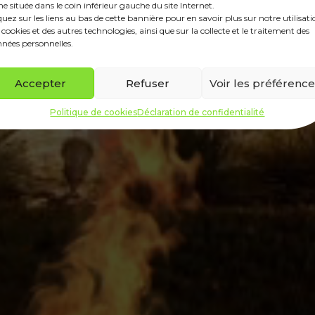
ne située dans le coin inférieur gauche du site Internet.
quez sur les liens au bas de cette bannière pour en savoir plus sur notre utilisat
 cookies et des autres technologies, ainsi que sur la collecte et le traitement des
nées personnelles.
Accepter
Refuser
Voir les préférenc
Politique de cookies
Déclaration de confidentialité